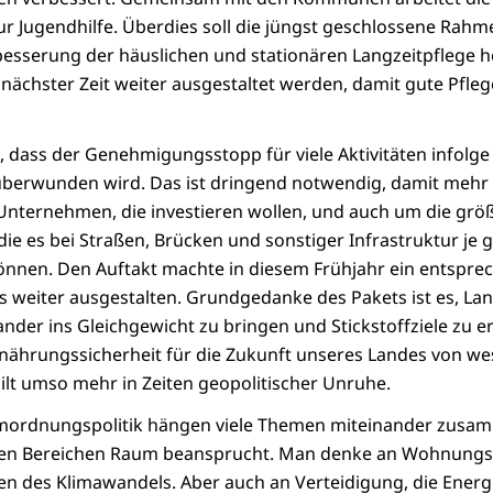
r Jugendhilfe. Überdies soll die jüngst geschlossene Rah
besserung der häuslichen und stationären Langzeitpflege he
 nächster Zeit weiter ausgestaltet werden, damit gute Pfleg
, dass der Genehmigungsstopp für viele Aktivitäten infolge
 überwunden wird. Das ist dringend notwendig, damit me
Unternehmen, die investieren wollen, und auch um die grö
ie es bei Straßen, Brücken und sonstiger Infrastruktur je 
nnen. Den Auftakt machte in diesem Frühjahr ein entsprec
s weiter ausgestalten. Grundgedanke des Pakets ist es, Lan
ander ins Gleichgewicht zu bringen und Stickstoffziele zu e
nährungssicherheit für die Zukunft unseres Landes von we
gilt umso mehr in Zeiten geopolitischer Unruhe.
umordnungspolitik hängen viele Themen miteinander zusamm
ten Bereichen Raum beansprucht. Man denke an Wohnungsb
en des Klimawandels. Aber auch an Verteidigung, die Ener