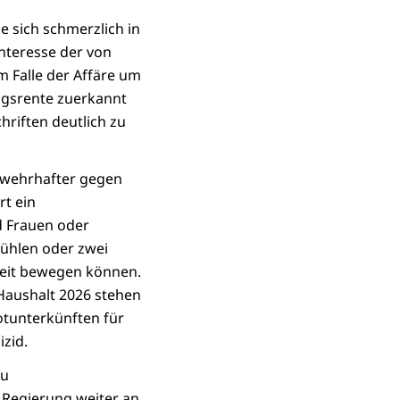
e sich schmerzlich in
Interesse der von
 Falle der Affäre um
ngsrente zuerkannt
chriften deutlich zu
t wehrhafter gegen
t ein
d Frauen oder
fühlen oder zwei
keit bewegen können.
 Haushalt 2026 stehen
Notunterkünften für
zid.
zu
Regierung weiter an