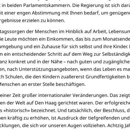
in beiden Parlamentskammern. Die Regierung ist sich darü
Zeit einer engen Abstimmung mit Ihnen bedarf, um genügen
gebnisse erzielen zu können.
lltagssorgen der Menschen im Hinblick auf Arbeit, Lebens
ie Leute möchten ein Einkommen, das bis zum Monatsende r
mgebung und ein Zuhause für sich selbst und ihre Kinder.
 ein entscheidender Schritt auf dem Weg zur Selbständigke
anz konkret und in der Nähe – nach guten und zugänglich
en, nach Unterstützungsangeboten, wenn das Leben es mal 
h Schulen, die den Kindern zuallererst Grundfertigkeiten b
Menschen an erster Stelle beschäftigen.
n einer Zeit großer internationaler Veränderungen. Das zeig
ugen der Welt auf Den Haag gerichtet waren. Der erfolgreic
»historisch« bezeichnet. Und tatsächlich, der Beschluss, d
n kräftig zu erhöhen, ist Ausdruck der tiefgreifenden und
cklungen, die sich vor unseren Augen vollziehen. Achtzig Ja