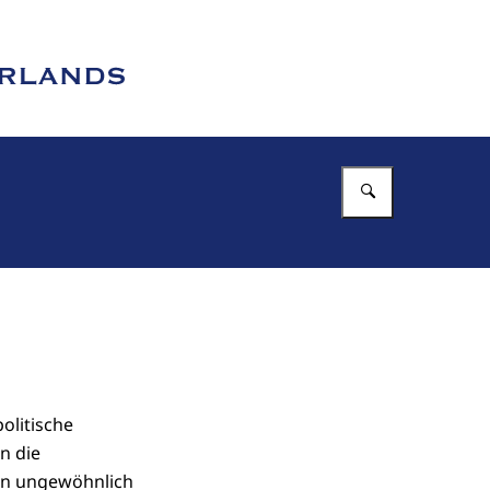
Enter what 
olitische
n die
ein ungewöhnlich