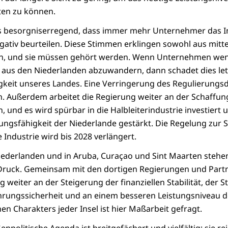
ten zu können.
es besorgniserregend, dass immer mehr Unternehmer das In
ativ beurteilen. Diese Stimmen erklingen sowohl aus mitt
, und sie müssen gehört werden. Wenn Unternehmen weni
aus den Niederlanden abzuwandern, dann schadet dies letz
keit unseres Landes. Eine Verringerung des Regulierungsd
h. Außerdem arbeitet die Regierung weiter an der Schaffun
on, und es wird spürbar in die Halbleiterindustrie investiert 
ngsfähigkeit der Niederlande gestärkt. Die Regelung zur 
 Industrie wird bis 2028 verlängert.
Niederlanden und in Aruba, Curaçao und Sint Maarten steh
Druck. Gemeinsam mit den dortigen Regierungen und Part
g weiter an der Steigerung der finanziellen Stabilität, der 
hrungssicherheit und an einem besseren Leistungsniveau d
en Charakters jeder Insel ist hier Maßarbeit gefragt.