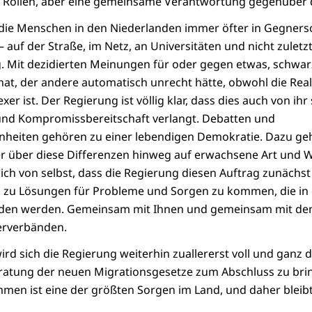
e Rollen, aber eine gemeinsame Verantwortung gegenüber d
 die Menschen in den Niederlanden immer öfter in Gegners
auf der Straße, im Netz, an Universitäten und nicht zuletzt
. Mit dezidierten Meinungen für oder gegen etwas, schwarz
hat, der andere automatisch unrecht hätte, obwohl die Real
er ist. Der Regierung ist völlig klar, dass dies auch von ihr 
nd Kompromissbereitschaft verlangt. Debatten und
heiten gehören zu einer lebendigen Demokratie. Dazu geh
er über diese Differenzen hinweg auf erwachsene Art und 
sich von selbst, dass die Regierung diesen Auftrag zunächst 
l, zu Lösungen für Probleme und Sorgen zu kommen, die in 
nden werden. Gemeinsam mit Ihnen und gemeinsam mit de
erverbänden.
rd sich die Regierung weiterhin zuallererst voll und ganz d
ratung der neuen Migrationsgesetze zum Abschluss zu brin
mmen ist eine der größten Sorgen im Land, und daher blei