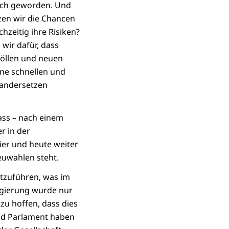
lich geworden. Und
zen wir die Chancen
hzeitig ihre Risiken?
wir dafür, dass
zöllen und neuen
ine schnellen und
nandersetzen
ass – nach einem
r in der
ier und heute weiter
euwahlen steht.
rtzuführen, was im
egierung wurde nur
zu hoffen, dass dies
und Parlament haben