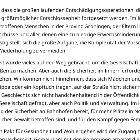
, dass die großen laufenden Entschädigungsoperationen, di
t größtmöglicher Entschlossenheit fortgesetzt werden. Im 
offenen Menschen in der Provinz Groningen, der Eltern im
chüsse und aller, denen eine zu niedrige Erwerbsminderu
stig stellt sich die große Aufgabe, die Komplexität der Vors
 Wiederholung zu vermeiden.
it wurde vieles auf den Weg gebracht, um die Gesellschaf
n zu machen. Aber auch die Sicherheit im Innern erforder
ehen. Wir können nicht hinnehmen, dass sich Mädchen un
ippa oder ein Kopftuch tragen, auf der Straße nicht sicher 
Geschlechts sich nicht händchenhaltend in der Öffentlich
 Gesellschaft gefragt, aber auch Politik und Verwaltung. Im
ung der Sicherheit an Bahnhöfen bereit, für mehr Plätze in 
licher Gewalt betroffen sind, und für den Kampf gegen Femi
 Pakt für Gesundheit und Wohlergehen wird der Zugang 
en verbessert. Gemeinsam mit den Kommunen arbeitet die 