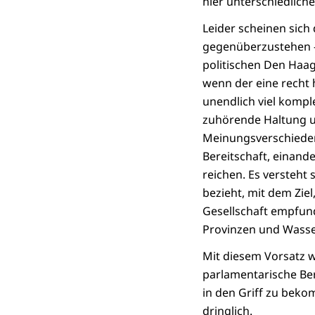
hier unterschiedlich
Leider scheinen sich
gegenüberzustehen – 
politischen Den Haag
wenn der eine recht 
unendlich viel komplex
zuhörende Haltung u
Meinungsverschieden
Bereitschaft, einand
reichen. Es versteht 
bezieht, mit dem Zie
Gesellschaft empfu
Provinzen und Wass
Mit diesem Vorsatz wi
parlamentarische Be
in den Griff zu beko
dringlich.