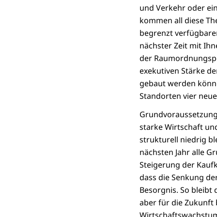
und Verkehr oder ei
kommen all diese Th
begrenzt verfügbaren
nächster Zeit mit Ih
der Raumordnungspoli
exekutiven Stärke d
gebaut werden könne
Standorten vier neu
Grundvoraussetzung f
starke Wirtschaft un
strukturell niedrig b
nächsten Jahr alle 
Steigerung der Kaufk
dass die Senkung der
Besorgnis. So bleibt
aber für die Zukunft 
Wirtschaftswachstum 