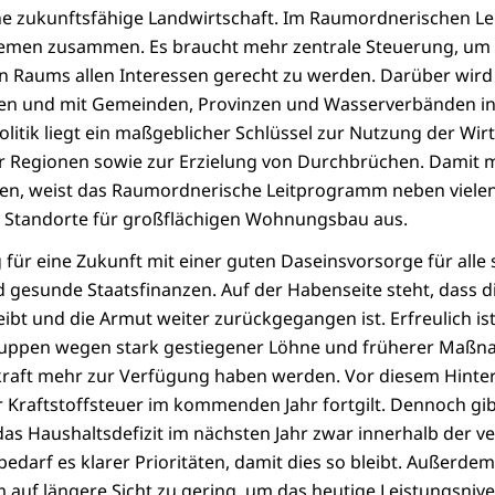
ne zukunftsfähige Landwirtschaft. Im Raumordnerischen 
emen zusammen. Es braucht mehr zentrale Steuerung, um 
 Raums allen Interessen gerecht zu werden. Darüber wird 
nen und mit Gemeinden, Provinzen und Wasserverbänden ins
tik liegt ein maßgeblicher Schlüssel zur Nutzung der Wirt
er Regionen sowie zur Erzielung von Durchbrüchen. Dami
n, weist das Raumordnerische Leitprogramm neben vielen
e Standorte für großflächigen Wohnungsbau aus.
ür eine Zukunft mit einer guten Daseinsvorsorge für alle 
d gesunde Staatsfinanzen. Auf der Habenseite steht, dass di
leibt und die Armut weiter zurückgegangen ist. Erfreulich is
Gruppen wegen stark gestiegener Löhne und früherer Maß
raft mehr zur Verfügung haben werden. Vor diesem Hinterg
 Kraftstoffsteuer im kommenden Jahr fortgilt. Dennoch gi
 das Haushaltsdefizit im nächsten Jahr zwar innerhalb der 
bedarf es klarer Prioritäten, damit dies so bleibt. Außerdem 
auf längere Sicht zu gering, um das heutige Leistungsniv