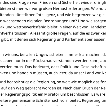
ndes sind Fragen von Frieden und Sicherheit wieder dring
bieten stehen wir vor großen Herausforderungen. Wie nut
itenden künstlichen Intelligenz, und wie begrenzen wir gleic
en wachsenden digitalen Bedrohungen um? Und wie sorgen 
ark und wettbewerbsfähig bleibt in einer Welt von Handels
htverhältnissen? Allesamt große Fragen, auf die es zwar ke
 gibt, mit denen sich Regierung und Parlament aber ausei
nn wir uns, bei allen Ungewissheiten, immer klarmachen, d
s Leben nur in der Rückschau verstanden werden kann, abe
erden muss. Das bedeutet, dass Politik und Gesellschaft h
ken und handeln müssen, auch jetzt, da unser Land vor N
nd beabsichtigt die Regierung, so weit wie möglich das fo
r auf den Weg gebracht worden ist. Nach dem Bruch der R
r Regierungspolitik ein Moratorium beschlossen. Es wäre 
weitere gemeinsame Schritte nach vorn bietet. Regierung 